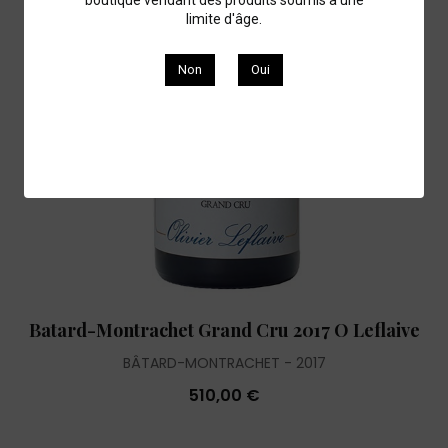
limite d'âge.
Non
Oui
Batard-Montrachet Grand Cru 2017 O Leflaive
BÂTARD-MONTRACHET
2017
510,00 €