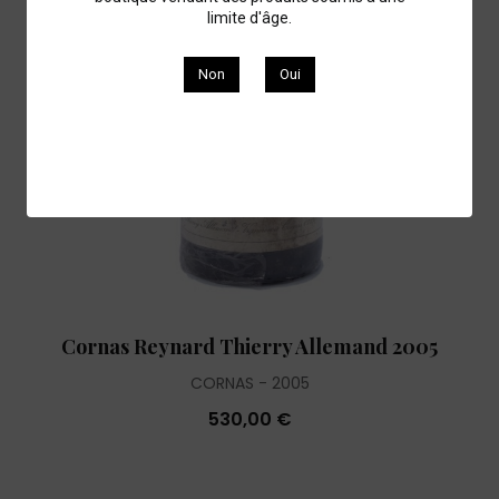
limite d'âge.
Non
Oui
Cornas Reynard Thierry Allemand 2005
CORNAS
2005
530,00 €