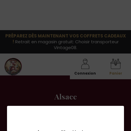
PRÉPAREZ DÈS MAINTENANT VOS COFFRETS CADEAUX
!
Retrait en magasin gratuit: Choisir transporteur
Vintage08.
Connexion
Panier
Alsace
Retrouvez l'ensemble de nos millésimes rares du
vignoble d'Alsace.