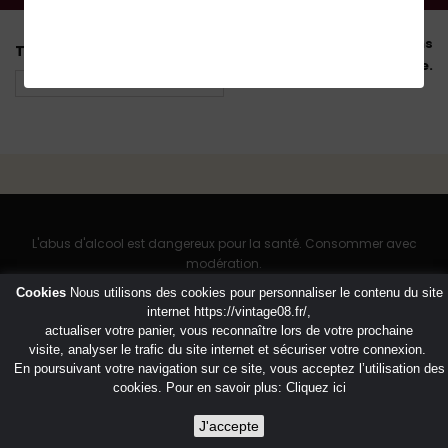
Il n'y a aucun produit dans
Tri
cette catégorie.
L'abus d'alcool est dangereux pour la santé. Consommer avec
modération.
Cookies
Nous utilisons des cookies pour personnaliser le contenu du site
internet
https://vintage08.fr/
,
actualiser votre panier, vous reconnaître lors de votre prochaine
visite, analyser le trafic du site internet et sécuriser votre connexion.
En poursuivant votre navigation sur ce site, vous acceptez l’utilisation des
cookies. Pour en savoir plus:
Cliquez ici
J'accepte