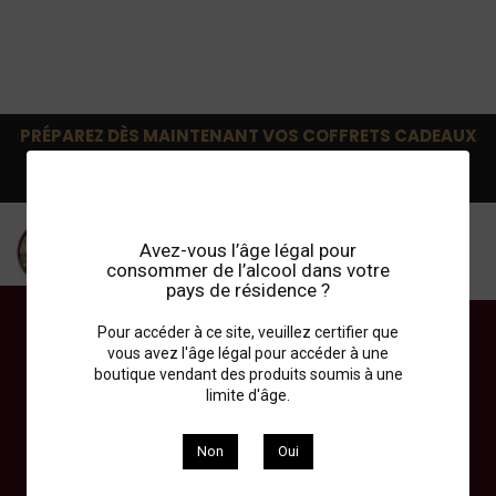
PRÉPAREZ DÈS MAINTENANT VOS COFFRETS CADEAUX
!
Retrait en magasin gratuit: Choisir transporteur
Vintage08.
Avez-vous l’âge légal pour
consommer de l’alcool dans votre
Connexion
Panier
pays de résidence ?
Pour accéder à ce site, veuillez certifier que
vous avez l'âge légal pour accéder à une
Gigondas
boutique vendant des produits soumis à une
limite d'âge.
Retrouvez l'ensemble de nos vins de la Vallée du Rhône
d’appellation Gigondas.
Non
Oui