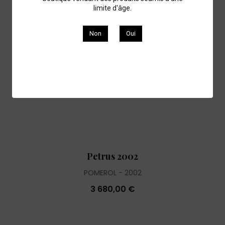
limite d'âge.
Non
Oui
Petrus 2002
POMEROL
2002
3 680,00 €