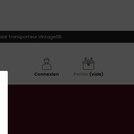
isir transporteur Vintage08.
Connexion
Panier
(vide)
r