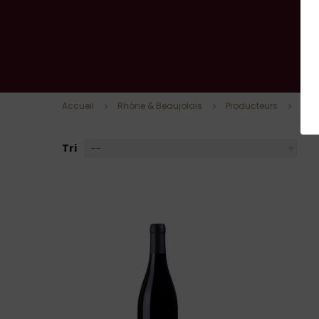
Accueil
Rhône & Beaujolais
Producteurs
Lign
Tri
--