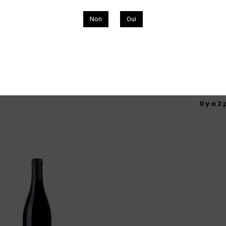
Découvrez nos vins de Siffrein Gautier
Non
Oui
ane Siffrein Gautier
Il y a 2