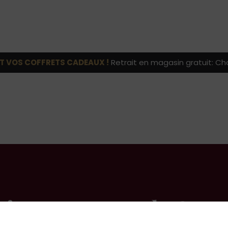
T VOS COFFRETS CADEAUX !
Retrait en magasin gratuit: Cho
Vigneron coup de Coeu