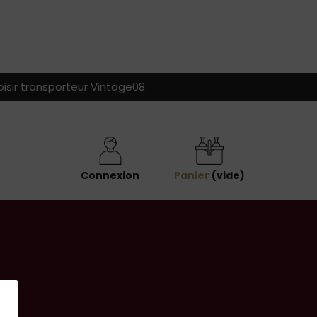
isir transporteur Vintage08.
Connexion
Panier
(vide)
r