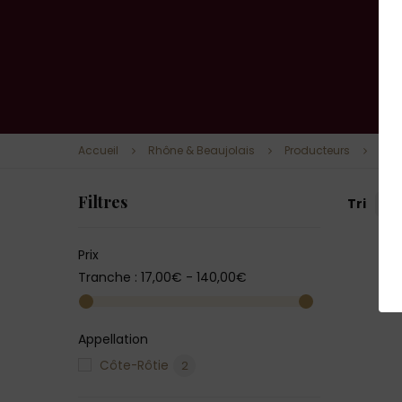
Accueil
Rhône & Beaujolais
Producteurs
Vig
Filtres
Tri
--
Prix
Tranche :
17,00€ - 140,00€
Appellation
Côte-Rôtie
2