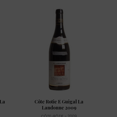
 La
Côte Rotie E Guigal La
Landonne 2009
CÔTE-RÔTIE
2009