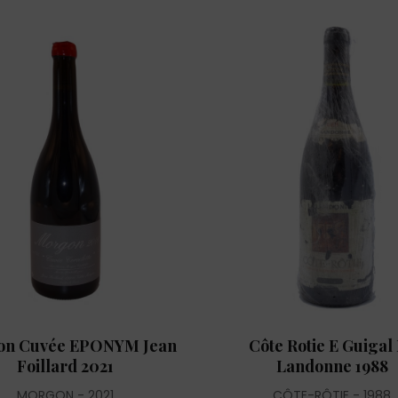
on Cuvée EPONYM Jean
Côte Rotie E Guigal
Foillard 2021
Landonne 1988
MORGON
2021
CÔTE-RÔTIE
1988