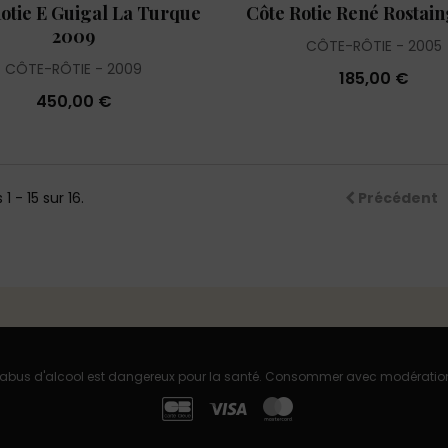
otie E Guigal La Turque
Côte Rotie René Rostai
2009
CÔTE-RÔTIE
2005
CÔTE-RÔTIE
2009
185,00 €
450,00 €
1 - 15 sur 16.
Précédent
'abus d'alcool est dangereux pour la santé. Consommer avec modératio