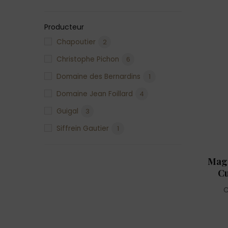
Producteur
Chapoutier
2
Christophe Pichon
6
Domaine des Bernardins
1
Domaine Jean Foillard
4
Guigal
3
Siffrein Gautier
1
Thierry Allemand
5
Mag
Cu
C