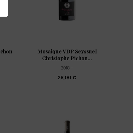
ichon
Mosaique VDP Seyssuel
Christophe Pichon...
2018
28,00 €