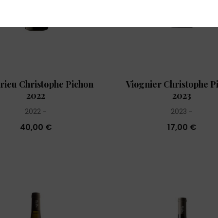
rieu Christophe Pichon
Viognier Christophe P
2022
2023
2022
2023
40,00 €
17,00 €