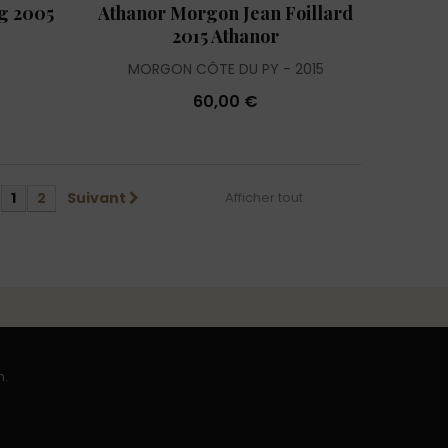
ng 2005
Athanor Morgon Jean Foillard
2015 Athanor
MORGON CÔTE DU PY
2015
60,00 €
1
2
Suivant
Afficher tout
n.