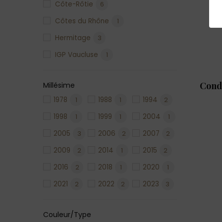
Côte-Rôtie
6
Côtes du Rhône
1
Hermitage
3
IGP Vaucluse
1
Morgon
1
Cond
Millésime
Morgon Côte du py
3
1978
1
1988
1
1994
2
1998
1
1999
1
2004
1
2005
3
2006
2
2007
2
2009
2
2014
1
2015
2
2016
2
2018
1
2020
1
2021
2
2022
2
2023
3
Couleur/Type