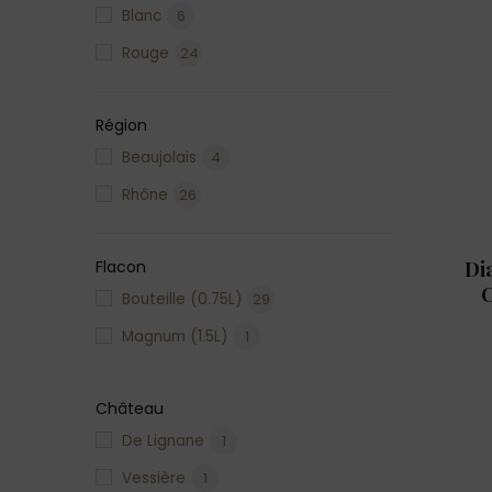
Blanc
6
Rouge
24
Région
Beaujolais
4
Rhône
26
Flacon
Di
C
Bouteille (0.75L)
29
Magnum (1.5L)
1
Château
De Lignane
1
Vessière
1