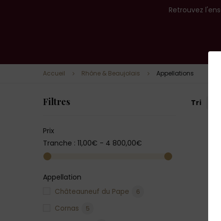
Retrouvez l'ens
Accueil
Rhône & Beaujolais
Appellations
Filtres
Tri
--
Prix
Tranche :
11,00€ - 4 800,00€
Appellation
Châteauneuf du Pape
6
Cornas
5