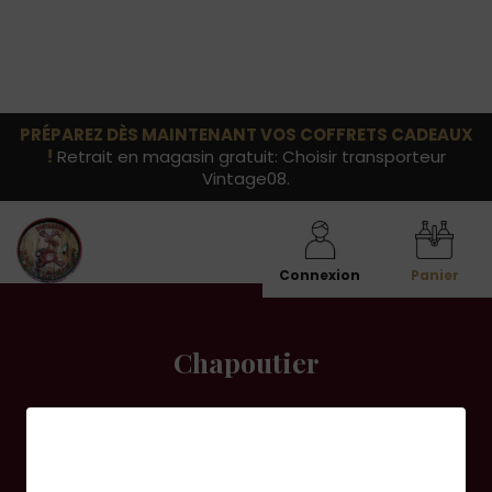
PRÉPAREZ DÈS MAINTENANT VOS COFFRETS CADEAUX
!
Retrait en magasin gratuit: Choisir transporteur
Vintage08.
Connexion
Panier
Chapoutier
La Maison Chapoutier est située en Vallée du Rhône
nord, plus précisément installé à Tain-l'Hermitage.