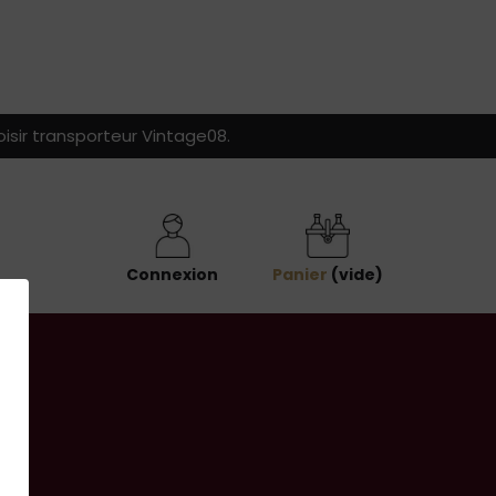
isir transporteur Vintage08.
Connexion
Panier
(vide)