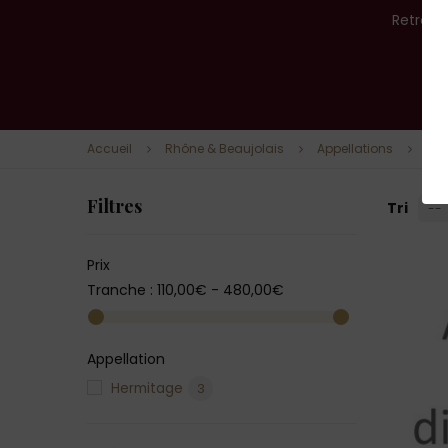
Retrouv
Accueil
Rhône & Beaujolais
Appellations
Her
Filtres
Tri
--
Prix
Tranche :
110,00€ - 480,00€
Appellation
Hermitage
3