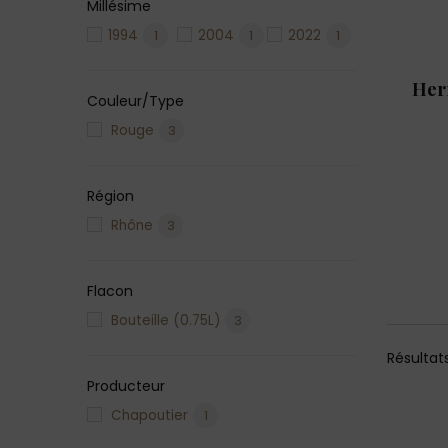
Millésime
1994
1
2004
1
2022
1
Her
Couleur/Type
Rouge
3
Région
Rhône
3
Flacon
Bouteille (0.75L)
3
Résultats
Producteur
Chapoutier
1