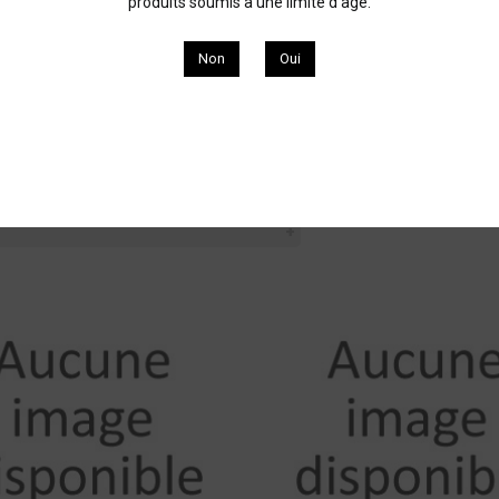
produits soumis à une limite d'âge.
ez l'ensemble de nos vins de la Vallée du Rhône d’appellation He
Non
Oui
mitage