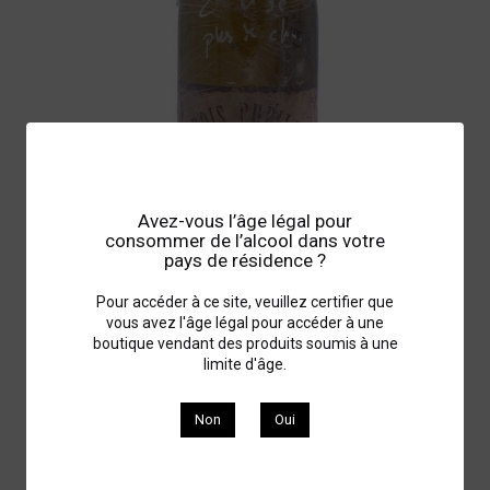
Avez-vous l’âge légal pour
consommer de l’alcool dans votre
pays de résidence ?
Pour accéder à ce site, veuillez certifier que
emmanuel houillon pierre overnoy Savagnin...
vous avez l'âge légal pour accéder à une
boutique vendant des produits soumis à une
JURA
2000
limite d'âge.
830,00 €
Non
Oui