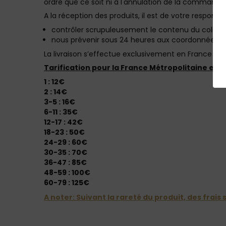
ordre que ce soit ni à l'annulation de la commande
A la réception des produits, il est de votre responsabi
contrôler scrupuleusement le contenu du colis et 
nous prévenir sous 24 heures aux coordonnées ind
La livraison s’effectue exclusivement en France Mét
Tarification pour la France Métropolitaine expr
1 : 12€
2 : 14€
3-5 : 16€
6-11 : 35€
12-17 : 42€
18-23 : 50€
24-29 : 60€
30-35 : 70€
36-47 : 85€
48-59 : 100€
60-79 : 125€
A noter: Suivant la rareté du produit, des fra