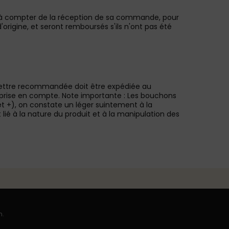
ncs, à compter de la réception de sa commande, pour
d'origine, et seront remboursés s'ils n'ont pas été
 lettre recommandée doit être expédiée au
e prise en compte. Note importante : Les bouchons
s et +), on constate un léger suintement à la
 lié à la nature du produit et à la manipulation des
n.