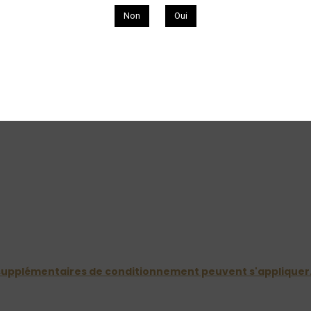
.
Non
Oui
lité de :
d'indiquer vos réserves le cas échéant. En cas de casse avérée, v
iquées sur le site. Aucune réclamation ne pourra être retenue 
ropolitaine via le transporteur DPD, à l’adresse que le Client a
imée en bouteille:
is supplémentaires de conditionnement peuvent s'appliquer