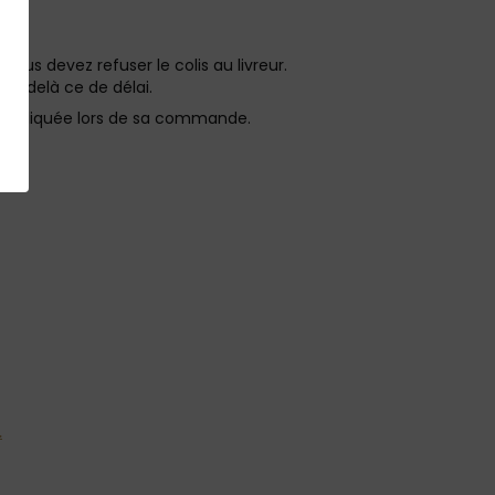
ous devez refuser le colis au livreur.
au-delà ce de délai.
ura indiquée lors de sa commande.
.