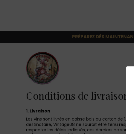
PRÉPAREZ DÈS MAINTENAN
Conditions de livraison
1. Livraison
Les vins sont livrés en caisse bois ou carton de 1,2,
destinataire, Vintage08 ne saurait être tenu responsa
respecter les délais indiqués, ces derniers ne sont 