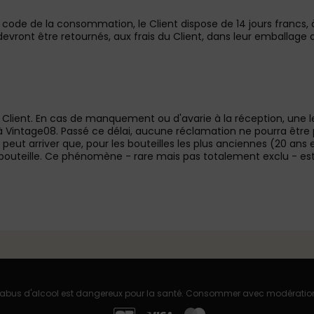
16 du code de la consommation, le Client dispose de 14 jours fra
s devront être retournés, aux frais du Client, dans leur emballage 
u Client. En cas de manquement ou d'avarie à la réception, une
 à Vintage08. Passé ce délai, aucune réclamation ne pourra êtr
. Il peut arriver que, pour les bouteilles les plus anciennes (20 an
la bouteille. Ce phénomène - rare mais pas totalement exclu - est
'abus d'alcool est dangereux pour la santé. Consommer avec modératio