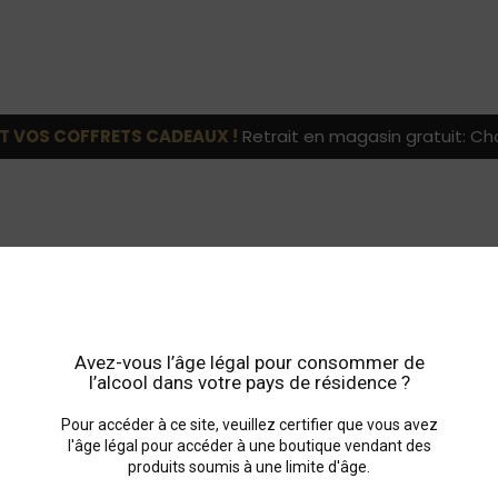
T VOS COFFRETS CADEAUX !
Retrait en magasin gratuit: Cho
Avez-vous l’âge légal pour consommer de
l’alcool dans votre pays de résidence ?
Pour accéder à ce site, veuillez certifier que vous avez
3,6 ou 12 bouteilles livrables en une seule fois au même endroit. 
l'âge légal pour accéder à une boutique vendant des
ble de l'impossibilité dans laquelle il pourrait être de livrer le 
produits soumis à une limite d'âge.
donnés qu'à titre indicatif. Un retard de livraison ne saurait do