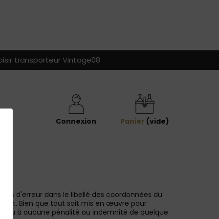
isir transporteur Vintage08.
Connexion
Panier
(vide)
En cas d'erreur dans le libellé des coordonnées du
produit. Bien que tout soit mis en œuvre pour
nner lieu à aucune pénalité ou indemnité de quelque