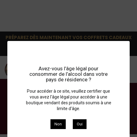
PRÉPAREZ DÈS MAINTENANT VOS COFFRETS CADEAUX
!
Retrait en magasin gratuit: Choisir transporteur
Vintage08.
Avez-vous l’âge légal pour
consommer de l’alcool dans votre
Connexion
Panier
pays de résidence ?
Pour accéder à ce site, veuillez certifier que
vous avez l'âge légal pour accéder à une
Margaux
boutique vendant des produits soumis à une
limite d'âge.
Château Margaux 1er grand cru classé
Non
Oui