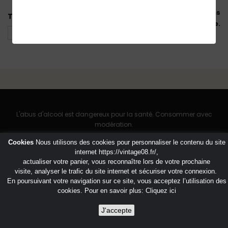
Il n'y a aucun produit dans
Tri
cette catégorie.
L'abus d'alcool est dangereux pour la santé. Consommer avec
modération.
Cookies
Nous utilisons des cookies pour personnaliser le contenu du site
internet
https://vintage08.fr/
,
actualiser votre panier, vous reconnaître lors de votre prochaine
visite, analyser le trafic du site internet et sécuriser votre connexion.
En poursuivant votre navigation sur ce site, vous acceptez l’utilisation des
cookies. Pour en savoir plus:
Cliquez ici
J'accepte