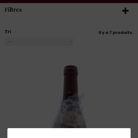
Filtres
Tri
Il y a 7 produits.
--