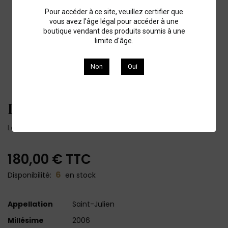
Pour accéder à ce site, veuillez certifier que
vous avez l'âge légal pour accéder à une
boutique vendant des produits soumis à une
limite d'âge.
Non
Oui
Leoville Las Cases 2006
Leoville Las Cases 2006
180,00 €
TTC
6
Disponibilité:
en stock
Appellation
Saint-Julien
Millésime
2006