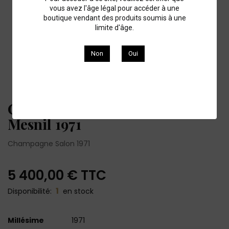
vous avez l'âge légal pour accéder à une
boutique vendant des produits soumis à une
limite d'âge.
Non
Oui
Champagne Salon cuvée S Le
Mesnil 1971
Champagne Salon 1971
5 400,00 €
TTC
1
Disponibilité:
en stock
Millésime
1971