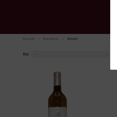
Accueil
Bordeaux
Simon
Tri
--