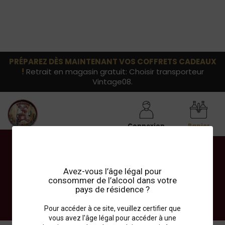
PRÉPAREZ DÈS MAINTENANT VOS COFFRETS CADEAUX
!
Retrait en magasin gratuit: Choisir transporteur
Vintage08.
Connexion
Panier
Rieufret
Avez-vous l’âge légal pour
consommer de l’alcool dans votre
pays de résidence ?
Découvrez nos vins du Château de Rieufret
Pour accéder à ce site, veuillez certifier que
vous avez l'âge légal pour accéder à une