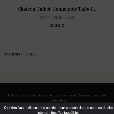
Chateau Talbot 'Connetable Talbot'...
SAINT-JULIEN
2021
12,00 €
Résultats 1 - 5 sur 5.
L'abus d'alcool est dangereux pour la santé. Consommer avec
modération.
Cookies
Nous utilisons des cookies pour personnaliser le contenu du site
internet
https://vintage08.fr/
,